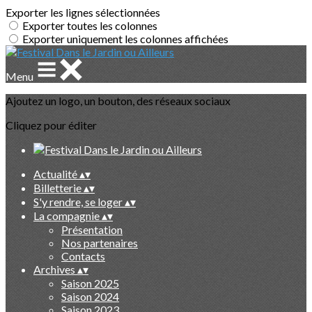
Exporter les lignes sélectionnées
Exporter toutes les colonnes
Exporter uniquement les colonnes affichées
Menu
Ajoutez un logo, un bouton, des réseaux sociaux
Cliquez pour éditer
Actualité
▴
▾
Billetterie
▴
▾
S'y rendre, se loger
▴
▾
La compagnie
▴
▾
Présentation
Nos partenaires
Contacts
Archives
▴
▾
Saison 2025
Saison 2024
Saison 2023