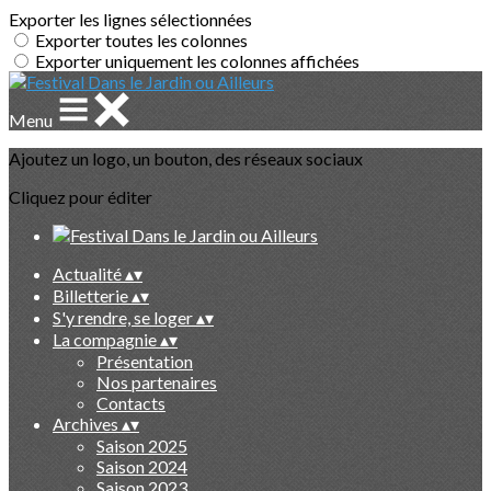
Exporter les lignes sélectionnées
Exporter toutes les colonnes
Exporter uniquement les colonnes affichées
Menu
Ajoutez un logo, un bouton, des réseaux sociaux
Cliquez pour éditer
Actualité
▴
▾
Billetterie
▴
▾
S'y rendre, se loger
▴
▾
La compagnie
▴
▾
Présentation
Nos partenaires
Contacts
Archives
▴
▾
Saison 2025
Saison 2024
Saison 2023