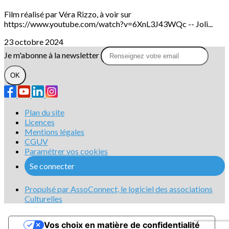
Film réalisé par Véra Rizzo, à voir sur
https://www.youtube.com/watch?v=6XnL3J43WQc -- Joli...
23 octobre 2024
Je m'abonne à la newsletter
OK
Plan du site
Licences
Mentions légales
CGUV
Paramétrer vos cookies
Se connecter
Propulsé par AssoConnect, le logiciel des associations
Culturelles
Vos choix en matière de confidentialité