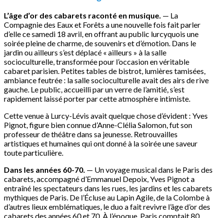
L’âge d’or des cabarets raconté en musique.
— La
Compagnie des Eaux et Forêts a une nouvelle fois fait parler
d’elle ce samedi 18 avril, en offrant au public lurcyquois une
soirée pleine de charme, de souvenirs et d’émotion. Dans le
jardin ou ailleurs s’est déplacé « ailleurs » à la salle
socioculturelle, transformée pour l’occasion en véritable
cabaret parisien. Petites tables de bistrot, lumières tamisées,
ambiance feutrée : la salle socioculturelle avait des airs de rive
gauche. Le public, accueilli par un verre de l’amitié, s’est
rapidement laissé porter par cette atmosphère intimiste.
Cette venue à Lurcy-Lévis avait quelque chose d’évident : Yves
Pignot, figure bien connue d’Anne-Clélia Salomon, fut son
professeur de théâtre dans sa jeunesse. Retrouvailles
artistiques et humaines qui ont donné à la soirée une saveur
toute particulière.
Dans les années 60-70.
— Un voyage musical dans le Paris des
cabarets, accompagné d’Emmanuel Depoix, Yves Pignot a
entraîné les spectateurs dans les rues, les jardins et les cabarets
mythiques de Paris. De l’Écluse au Lapin Agile, de la Colombe à
d’autres lieux emblématiques, le duo a fait revivre l’âge d’or des
cabarets des années 60 et 70. À l’époque, Paris comptait 80