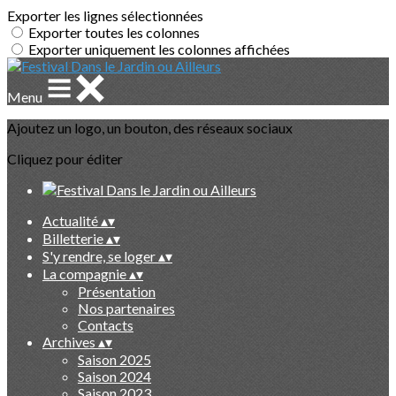
Exporter les lignes sélectionnées
Exporter toutes les colonnes
Exporter uniquement les colonnes affichées
Menu
Ajoutez un logo, un bouton, des réseaux sociaux
Cliquez pour éditer
Actualité
▴
▾
Billetterie
▴
▾
S'y rendre, se loger
▴
▾
La compagnie
▴
▾
Présentation
Nos partenaires
Contacts
Archives
▴
▾
Saison 2025
Saison 2024
Saison 2023