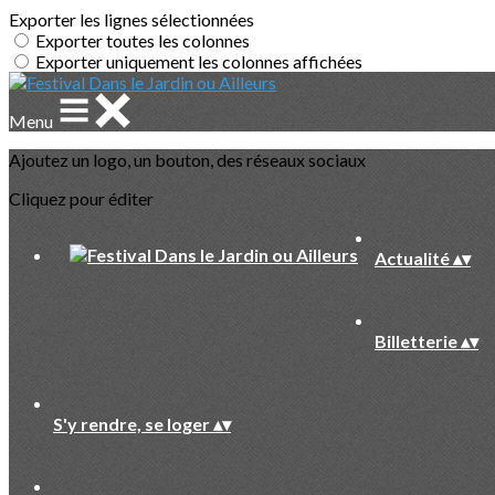
Exporter les lignes sélectionnées
Exporter toutes les colonnes
Exporter uniquement les colonnes affichées
Menu
Ajoutez un logo, un bouton, des réseaux sociaux
Cliquez pour éditer
Actualité
▴
▾
Billetterie
▴
▾
S'y rendre, se loger
▴
▾