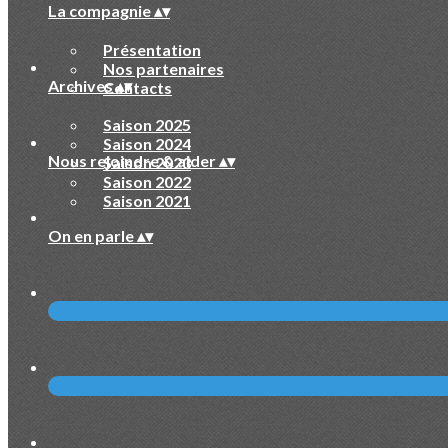
La compagnie
▴
▾
Présentation
Nos partenaires
Archives
▴
▾
Contacts
Saison 2025
Saison 2024
Nous rejoindre & aider
▴
▾
Saison 2023
Saison 2022
Saison 2021
On en parle
▴
▾