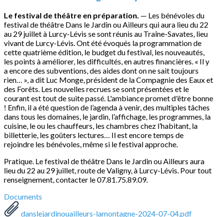
Le festival de théâtre en préparation.
— Les bénévoles du
festival de théâtre Dans le Jardin ou Ailleurs qui aura lieu du 22
au 29 juillet à Lurcy-Lévis se sont réunis au Traîne-Savates, lieu
vivant de Lurcy-Lévis. Ont été évoqués la programmation de
cette quatrième édition, le budget du festival, les nouveautés,
les points à améliorer, les difficultés, en autres financières. « Il y
a encore des subventions, des aides dont on ne sait toujours
rien… », a dit Luc Monge, président de la Compagnie des Eaux et
des Forêts. Les nouvelles recrues se sont présentées et le
courant est tout de suite passé. L'ambiance promet d'être bonne
! Enfin, il a été question de l’agenda à venir, des multiples tâches
dans tous les domaines, le jardin, l’affichage, les programmes, la
cuisine, le ou les chauffeurs, les chambres chez l’habitant, la
billetterie, les goûters lectures… Il est encore temps de
rejoindre les bénévoles, même si le festival approche.
Pratique. Le festival de théâtre Dans le Jardin ou Ailleurs aura
lieu du 22 au 29 juillet, route de Valigny, à Lurcy-Lévis. Pour tout
renseignement, contacter le 07.81.75.89.09.
Documents
danslejardinouailleurs-lamontagne-2024-07-04.pdf