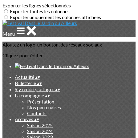
Exporter les lignes sélectionnées
Exporter toutes les colonnes
Exporter uniquement les colonnes affichées
Menu
Ajoutez un logo, un bouton, des réseaux sociaux
Cliquez pour éditer
Actualité
▴
▾
Billetterie
▴
▾
S'y rendre, se loger
▴
▾
La compagnie
▴
▾
Présentation
Nos partenaires
Contacts
Archives
▴
▾
Saison 2025
Saison 2024
Saison 2023